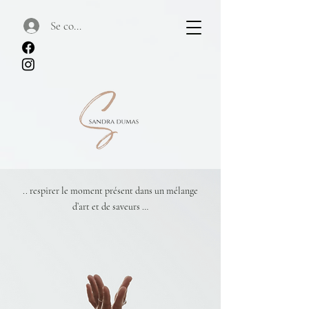
Se connecter
.. respirer le moment présent dans un mélange
d’art et de saveurs …