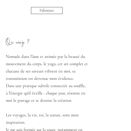
S'abonner
Qui suis-je ?
Nomade dans l'âme et animée par la beauté du
mouvement du corps, le yoga, cet art complet et
chacune de ses saveurs vibrent en moi, sa
transmission est devenue mon évidence.
Dans une pratique subtile connectée au souffle,
à l'énergie qu'il éveille : chaque jour, résonne en
moi le partage et se dessine la création.
Les voyages, la vie, toi, la nature, sont mon
inspiration.
Je me suis formée sur la route, notamment en