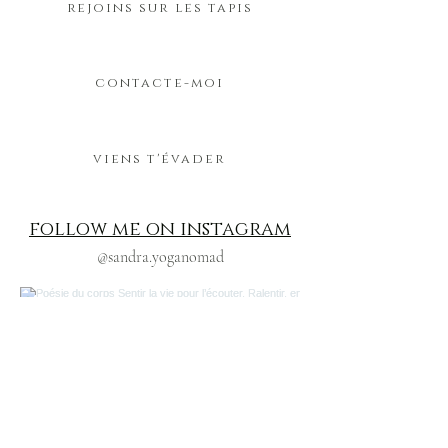
rejoins sur les tapis
contacte-moi
viens t'évader
follow me on instagram
@sandra.yoganomad
Poésie du corps
Sentir la vie pour l’écouter.
Ralentir, encore.
Dans la lenteur, les tensions se déposent.
Dans l’écoute, la présence retrouve son chemin.