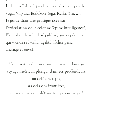
Inde et à Bali, où j'ai découvert divers types de
yoga, Vinyasa, Budokon Yoga, Reiki, Yin, .., .
Je guide dans une pratique axée sur
l'articulation de la colonne "Spine intelligence",
l'équilibre dans le déséquilibre, une expérience
qui viendra réveiller agilité, lâcher prise,
ancrage et envol.
" Je t'invite à déposer ton empreinte dans un
voyage intérieur, plonger dans tes profondeurs,
au delà des tapis,
au delà des frontières,
viens exprimer et définir ton propre yoga. "