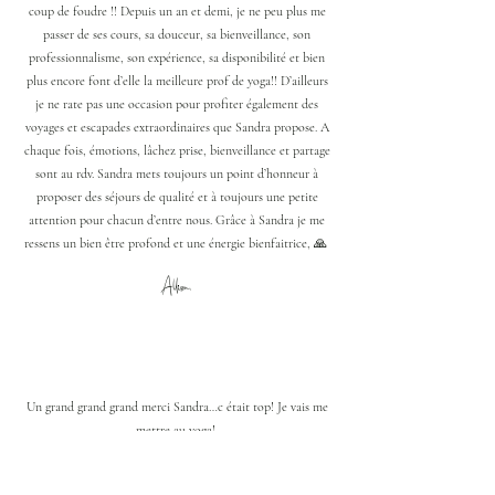
coup de foudre !! Depuis un an et demi, je ne peu plus me
passer de ses cours, sa douceur, sa bienveillance, son
professionnalisme, son expérience, sa disponibilité et bien
plus encore font d’elle la meilleure prof de yoga!! D’ailleurs
je ne rate pas une occasion pour profiter également des
voyages et escapades extraordinaires que Sandra propose. A
chaque fois, émotions, lâchez prise, bienveillance et partage
sont au rdv. Sandra mets toujours un point d’honneur à
proposer des séjours de qualité et à toujours une petite
attention pour chacun d’entre nous. Grâce à Sandra je me
ressens un bien être profond et une énergie bienfaitrice, 🙏
Allison.
Un grand grand grand merci Sandra…c était top! Je vais me
mettre au yoga!
Merci pour cette sensibilité, celle des gens hors gens ☺️…tu
as raison elle est une qualité!