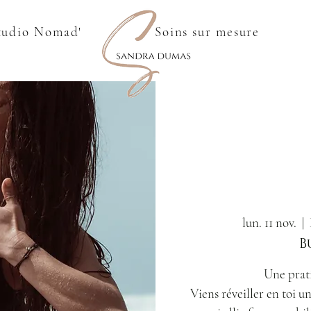
tudio Nomad'
Soins sur mesure
lun. 11 nov.
  |  
B
Une prati
Viens réveiller en toi u