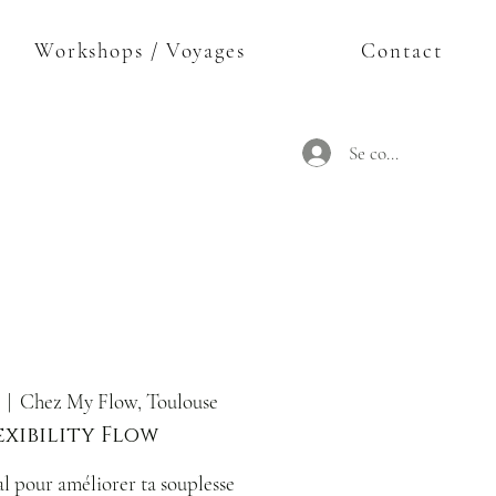
Workshops / Voyages
Contact
Se connecter
  |  
Chez My Flow, Toulouse
exibility Flow
l pour améliorer ta souplesse