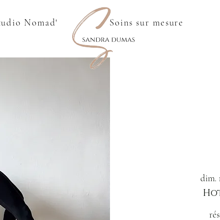
tudio Nomad'
Soins sur mesure
dim. 
Hot
rés