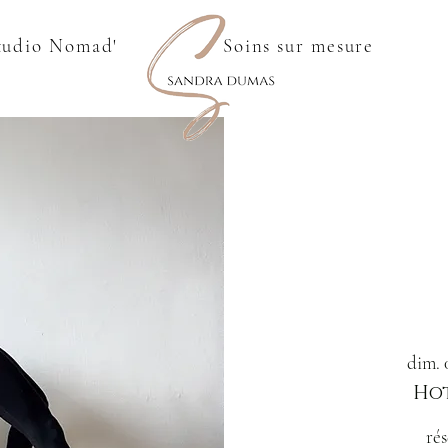
tudio Nomad'
Soins sur mesure
dim. 0
Hot
rés