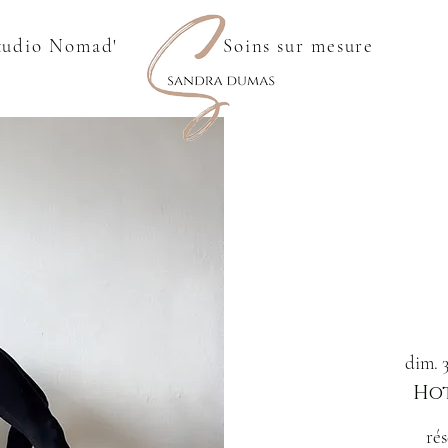
tudio Nomad'
Soins sur mesure
dim. 
Hot
rés