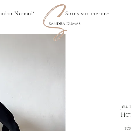
tudio Nomad'
Soins sur mesure
jeu. 
Hot
rés