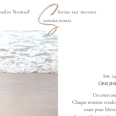
tudio Nomad'
Soins sur mesure
lun. 2
Online
Un cours axé
Chaque semaine rendez-
route pour libére