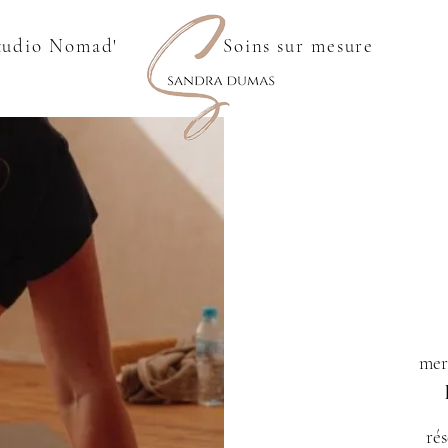
tudio Nomad'
Soins sur mesure
mer.
rés