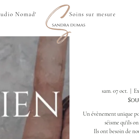
tudio Nomad'
Soins sur mesure
sam. 07 oct.
  |  
Ex
Sou
Un évènement unique pou
séisme qu'ils o
Ils ont besoin de no