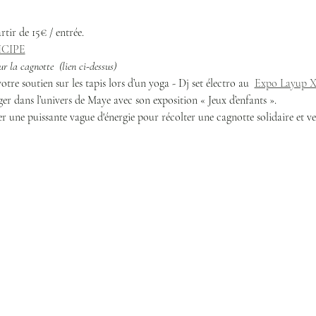
rtir de 15€ / entrée.
ICIPE
r la cagnotte  (lien ci-dessus)
re soutien sur les tapis lors d’un yoga - Dj set électro au  
Expo Layup X
er dans l’univers de Maye avec son exposition « Jeux d’enfants ».
 une puissante vague d'énergie pour récolter une cagnotte solidaire et ve