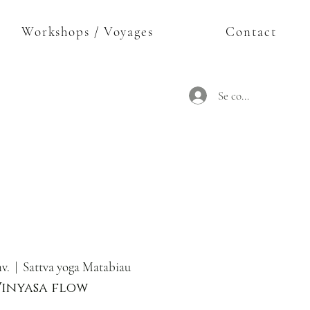
Workshops / Voyages
Contact
Se connecter
nv.
  |  
Sattva yoga Matabiau
Vinyasa flow