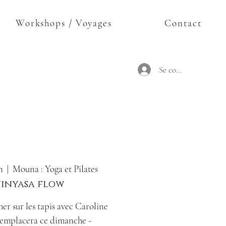
Workshops / Voyages
Contact
Se connecter
n
  |  
Mouna : Yoga et Pilates
vinyasa flow
mer sur les tapis avec Caroline
remplacera ce dimanche -