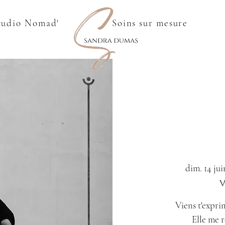
tudio Nomad'
Soins sur mesure
dim. 14 jui
Viens t'expri
Elle me 