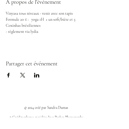
À propos de l'événement
Vinyasa tous niveaux - venir avec son tapis
Formule 20 € :   yoga 1H  + un soft/bière et 3 
Coxinhas brésiliennes 
- règlement via lydia 
Partager cet événement
© 2024 créé par Sandra Dumas
© Crédits photos et vidéos Ines Parker Photographe